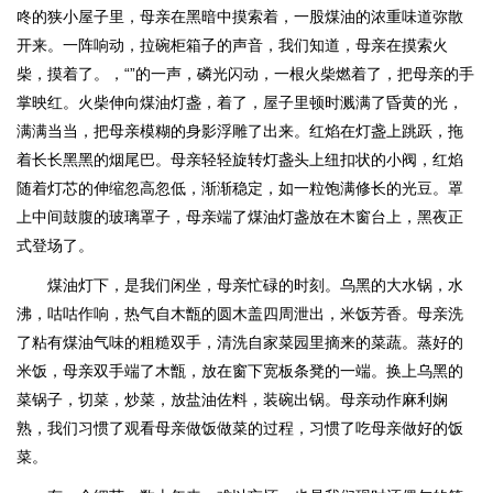
咚的狭小屋子里，母亲在黑暗中摸索着，一股煤油的浓重味道弥散
开来。一阵响动，拉碗柜箱子的声音，我们知道，母亲在摸索火
柴，摸着了。，“”的一声，磷光闪动，一根火柴燃着了，把母亲的手
掌映红。火柴伸向煤油灯盏，着了，屋子里顿时溅满了昏黄的光，
满满当当，把母亲模糊的身影浮雕了出来。红焰在灯盏上跳跃，拖
着长长黑黑的烟尾巴。母亲轻轻旋转灯盏头上纽扣状的小阀，红焰
随着灯芯的伸缩忽高忽低，渐渐稳定，如一粒饱满修长的光豆。罩
上中间鼓腹的玻璃罩子，母亲端了煤油灯盏放在木窗台上，黑夜正
式登场了。
煤油灯下，是我们闲坐，母亲忙碌的时刻。乌黑的大水锅，水
沸，咕咕作响，热气自木甑的圆木盖四周泄出，米饭芳香。母亲洗
了粘有煤油气味的粗糙双手，清洗自家菜园里摘来的菜蔬。蒸好的
米饭，母亲双手端了木甑，放在窗下宽板条凳的一端。换上乌黑的
菜锅子，切菜，炒菜，放盐油佐料，装碗出锅。母亲动作麻利娴
熟，我们习惯了观看母亲做饭做菜的过程，习惯了吃母亲做好的饭
菜。