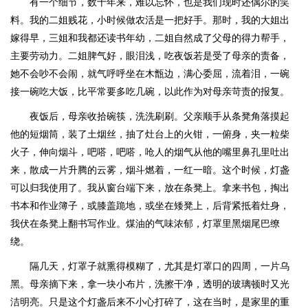
有一个细节，数十年来，难以忘怀，也是我们现时还偶尔的笑
料。我的二姐贱花，小时候做农活是一把好手。那时，我的大姐出
嫁得早，三姐和我都还读书年幼，二姐自然成了父母的得力帮手，
主要劳动力。二姐脾气好，眼泪浅，吃夜饭若是受了母亲的责备，
她不会吵不会闹，就气呼呼坐在木甑边，满心委屈，流着泪，一碗
接一碗吃大饭，比平常要多吃几碗，以此作为对母亲苛责的报复。
夜饭后，母亲收拾碗筷，洗洗刷刷。父亲顺手从条凳角落摸起
他的短烟筒，装了土烟丝，抽了灶台上的火钳，一俯身，夹一粒柴
火子，伸向烟斗，吧嗒，吧嗒，呛人的烟气从他的嘴里鼻孔里吐出
来，散成一片升腾的云雾，烟斗燃着，一红一暗。这个时候，灯盏
可以归我使用了。我从窗台端下来，放在条凳上。拿来书包，掏出
书本和作业簿子，或膝盖跪地，或坐在矮凳上，后背紧抵着灶身，
我伏在条凳上翻书写作业。煤油的气味浓郁，灯罩里黑烟尾巴缭
绕。
隔几天，灯罩子就熏得模糊了，尤其是灯罩口的四周，一片乌
黑。母亲摘下来，拿一块小布片，洗擦干净，透明的玻璃顿时又光
洁明亮。只是这个灯盏后来不小心打碎了，这在当时，是家里的重