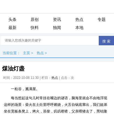
头条
原创
资讯
热点
专题
最新
快料
独闻
本地
当前位置：
主页
>
热点
>
煤油灯盏
时间：2022-10-08 11:30 | 栏目：
热点
| 点击：
次
一粒谷，溅满屋。
每当想起这句儿时常挂在嘴边的谜语，脑海里就会不由地浮现
这样的场景：柴火在土灶里呼呼燃烧，火舌自锅底窜出，我们姐弟
坐在宽板条凳上，烤火，添柴，叽叽喳喳，父亲喂猪去了，黑咕隆