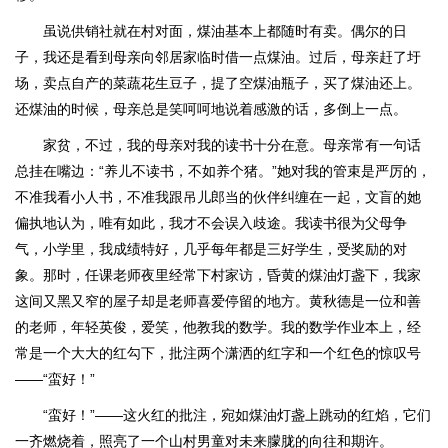
虽说供销社就在村对面，煤油基本上都随时有卖。偶尔的日
子，我还是看到母亲向邻居家临时借一点煤油。过后，母亲赶了圩
场，卖点自产的菜蔬花生豆子，提了空煤油瓶子，买了煤油还上。
还煤油的时候，母亲总是笑呵呵地说着感激的话，多倒上一点。
家贫，不过，我的母亲对我的读书十分在意。母亲常有一句话
总挂在嘴边：“养儿不读书，不如养个猪。”她对我的管束是严厉的，
不准我看小人书，不准我跟吊儿郎当的伙伴纠缠在一起，文盲的她
偏执地认为，唯有如此，我才不会误入歧途。我读书很为父母争
气，小学里，我成绩特好，几乎每年都是三好学生，受奖励的对
象。那时，任课老师夜里经常下村家访，昏黄的煤油灯盏下，我家
这间又黑又窄的屋子却是老师喜爱停留的地方。黄秋德是一位和善
的老师，年轻英俊，爱笑，他教我的数学。我的数学作业本上，经
常是一个大大的红勾下，批注两个潇洒的红字和一个红色的惊叹号
——“蛮好！”
“蛮好！”——这火红的批注，宛如煤油灯盏上跳动的红焰，它们
一齐燃烧着，照亮了一个山村男童对未来朦胧的向往和期许。