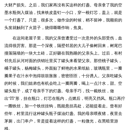
大财产损失。之后，我们家再没有买这样的灯盏。母亲拿了我的空
墨水瓶倒入煤油，找来铁皮盖钉一小口，穿一根灯芯，盖上，就是
一个灯盏了。只是，很多次，做作业的时候，稍不留神，我额前的
头发就触到了火苗子，烧得嘶嘶作响，焦臭。
在这间老屋子里，我的父亲曾遭受过一次意外的头部受伤，血
流得很厉害。那是一个深夜，隔壁邻居的大儿子偷树回来，树尾巴
撞落隔墙的一块大土砖，正好砸在我熟睡的父亲头上。过后，有村
邻先后从河对面的供销社里买了罐头来看望父亲。那些桃子罐头，
橘子罐头，杨梅罐头，外面贴了鲜艳的水果纸贴，玻璃瓶里，一瓣
瓣果子在汁水中泡得鼓鼓胀胀，密密匝匝，十分诱人。父亲吃罐头
的时候，我们姐弟也有机会吃上一瓣两瓣，喝上一点汁水，甜。空
罐头瓶子，成了母亲手下的灯盏。母亲手巧，找一截铁丝，做
出“凹”形，挂在瓶口，灯芯在瓶内，点燃后，明亮又挡风。瓶口再拧
一圈铁丝，加一个铁丝挂钩，既能悬挂高处，还能提着走。曾有好
些年，村里流行这种罐头瓶子煤油灯盏。我的母亲喂夜猪，夜里去
茅厕，出门串户，常是提着这样的灯盏，一粒微光，在黑暗里游
移。